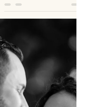
Suame e Guilherme! 🤘
Alguns casais simplesmente nasceram para
celebrar em alto estilo, e Suame e Guilherme
são o exemplo perfeito disso! Esse casal é um...