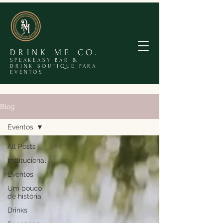
DRINK ME CO.
SPEAKEASY BAR &
DRINK BOUTIQUE PARA
EVENTOS
Blog
Eventos
All Posts
Institucional
Eventos
Um pouco
de história
Drinks