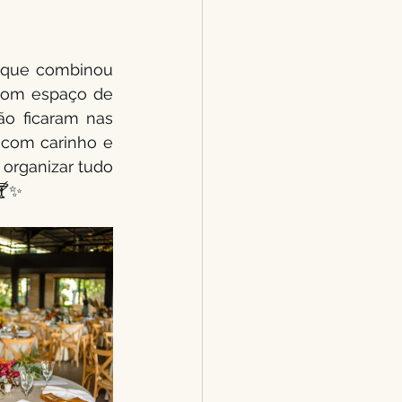
, que combinou 
com espaço de 
o ficaram nas 
 com carinho e 
organizar tudo 
🍸✨