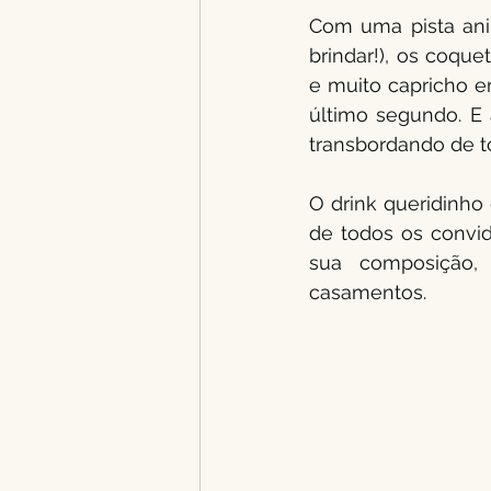
Com uma pista anim
brindar!), os coque
e muito capricho em
último segundo. E 
transbordando de t
O drink queridinho 
de todos os convid
sua composição,
casamentos. 