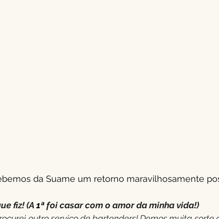
ecebemos da Suame um retorno maravilhosamente posi
e fiz! (A 
1ª
 foi casar com o amor da minha vida!)
curei outro serviço de bartenders! Demos muita sorte d