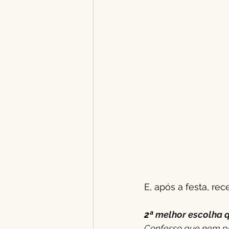
E, após a festa, r
2ª
 melhor escolha qu
Confesso que nem pro