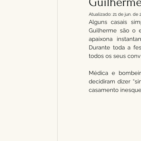
Guilherme
Atualizado:
21 de jun. de
Alguns casais sim
Guilherme são o e
apaixona instant
Durante toda a fe
todos os seus conv
Médica e bombeiro
decidiram dizer “s
casamento inesquec