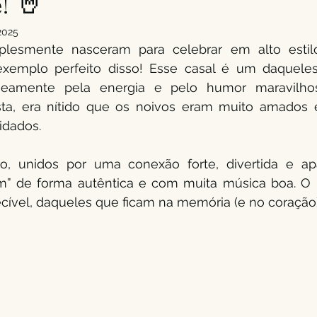
! 🤘
 2025
plesmente nasceram para celebrar em alto estil
xemplo perfeito disso! Esse casal é um daquele
aneamente pela energia e pelo humor maravilho
sta, era nítido que os noivos eram muito amados e
idados. 
, unidos por uma conexão forte, divertida e apa
im” de forma autêntica e com muita música boa. O 
ível, daqueles que ficam na memória (e no coração)