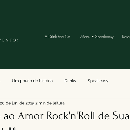
A Drink Me Co.
Menu • Speakeasy
Rese
VENTOS
s
Um pouco de história
Drinks
Speakeasy
20 de jun. de 2025
2 min de leitura
 ao Amor Rock'n'Roll de Su