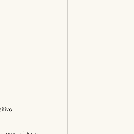
tivo:
e procurá-los e 