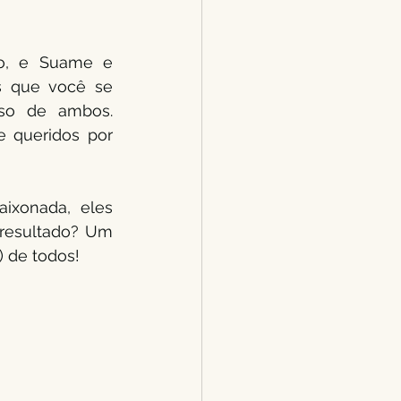
o, e Suame e 
s que você se 
so de ambos. 
 queridos por 
ixonada, eles 
resultado? Um 
 de todos!