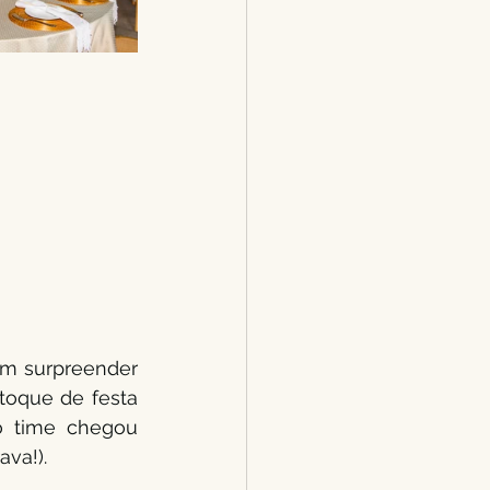
m surpreender 
oque de festa 
 time chegou 
va!).