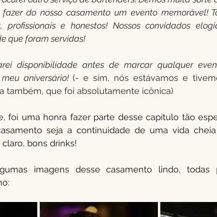
a fazer do nosso casamento um evento memorável! To
s, profissionais e honestos! Nossos convidados elog
e que foram servidas!
rei disponibilidade antes de marcar qualquer event
 meu aniversário! 
(- e sim, nós estávamos e tivem
ta também, que foi absolutamente icônica)
foi uma honra fazer parte desse capítulo tão especi
asamento seja a continuidade de uma vida cheia 
 claro, bons drinks! 
lgumas imagens desse casamento lindo, todas p
no: