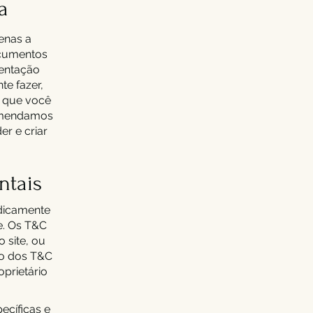
a
enas a
ocumentos
ientação
e fazer,
s que você
ecomendamos
er e criar
ntais
idicamente
te. Os T&C
 site, ou
ção dos T&C
oprietário
cíficas e