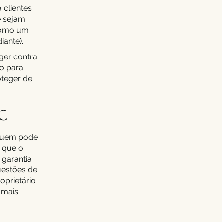
 clientes
e sejam
(como um
iante).
eger contra
ão para
oteger de
&C
 quem pode
e que o
 garantia
questões de
oprietário
 mais.