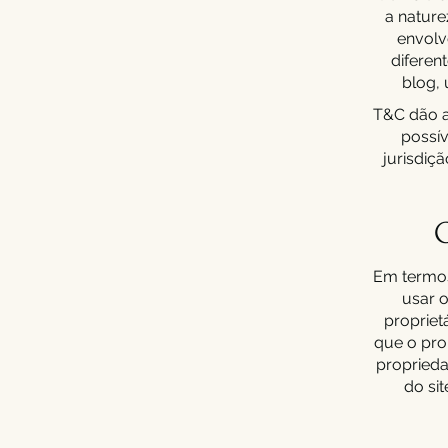
a nature
envolv
diferen
blog, 
T&C dão a 
possív
jurisdiç
O
Em termos
usar o
proprietá
que o prop
proprieda
do si