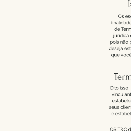
Os es
finalida
de Term
jurídic
pois não 
deseja est
que você 
Term
Dito isso
vinculant
estabele
seus clien
é estabel
OS T&C de