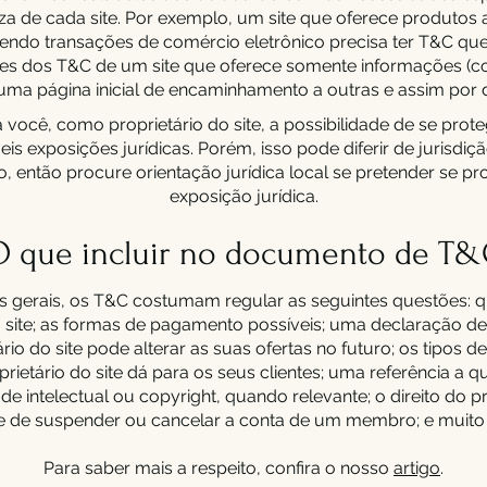
za de cada site. Por exemplo, um site que oferece produtos a
endo transações de comércio eletrônico precisa ter T&C qu
tes dos T&C de um site que oferece somente informações 
uma página inicial de encaminhamento a outras e assim por d
você, como proprietário do site, a possibilidade de se prot
eis exposições jurídicas. Porém, isso pode diferir de jurisdiç
ão, então procure orientação jurídica local se pretender se pr
exposição jurídica.
 que incluir no documento de T
 gerais, os T&C costumam regular as seguintes questões:
 site; as formas de pagamento possíveis; uma declaração d
rio do site pode alterar as suas ofertas no futuro; os tipos de
rietário do site dá para os seus clientes; uma referência a 
de intelectual ou copyright, quando relevante; o direito do pr
te de suspender ou cancelar a conta de um membro; e muito
Para saber mais a respeito, confira o nosso
artigo
.