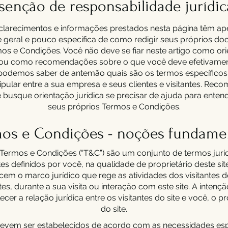
Isenção de responsabilidade jurídic
clarecimentos e informações prestados nesta página têm ap
de geral e pouco específica de como redigir seus próprios d
os e Condições. Você não deve se fiar neste artigo como or
a ou como recomendações sobre o que você deve efetivament
podemos saber de antemão quais são os termos específico
ipular entre a sua empresa e seus clientes e visitantes. R
busque orientação jurídica se precisar de ajuda para entend
seus próprios Termos e Condições.
os e Condições - noções fundame
, Termos e Condições (“T&C”) são um conjunto de termos jur
es definidos por você, na qualidade de proprietário deste si
cem o marco jurídico que rege as atividades dos visitantes do
tes, durante a sua visita ou interação com este site. A inten
ecer a relação jurídica entre os visitantes do site e você, o pr
do site.
vem ser estabelecidos de acordo com as necessidades espe