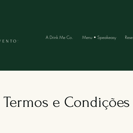
A Drink Me Co.
Menu • Speakeasy
Rese
VENTOS
Termos e Condições