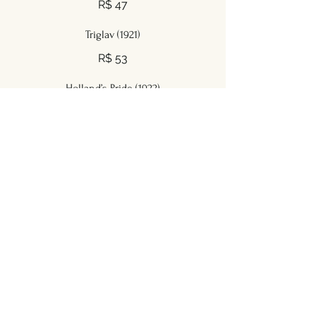
R$ 47
Triglav (1921)
R$ 53
Holland’s Pride (1922)
R$ 59
Scotch Whisky Fruit Cup (2017)
R$ 49
Naught Charles (2018)
R$ 51
No Proof
Sem álcool, sem concessões de